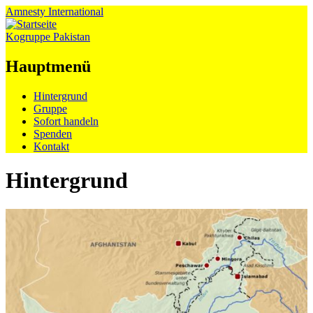
Amnesty
International
Kogruppe Pakistan
Hauptmenü
Zum
Hintergrund
Inhalt
Gruppe
springen
Sofort handeln
Spenden
Kontakt
Hintergrund